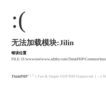
:(
无法加载模块:Jilin
错误位置
FILE: D:\wwwroot\www.sdrtby.com\ThinkPHP\Common\fun
3.1.3
ThinkPHP
{ Fast & Simple OOP PHP Framework } -- 