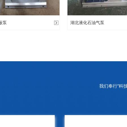
蔽泵
湖北液化石油气泵
我们奉行“科