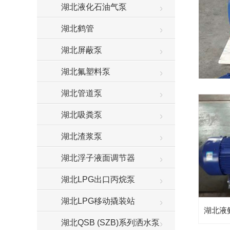
湖北液化石油气泵
湖北鹤管
湖北屏蔽泵
湖北氟塑料泵
湖北管道泵
湖北吸粪泵
湖北渣浆泵
湖北浮子液面调节器
湖北LPG出口丙烷泵
湖北LPG移动撬装站
湖北液
湖北QSB (SZB)系列洒水泵