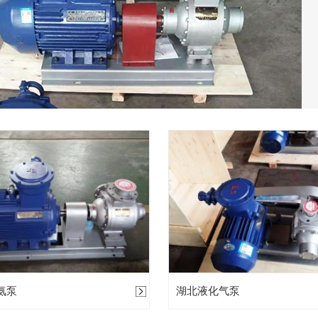
氨泵
湖北液化气泵