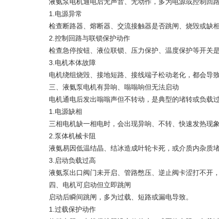
液氨泵电机通电后无声音、无动作，多为电源或控制回路
1.电源异常
检查断路器、熔断器、交流接触器是否跳闸、烧毁或缺相；
2.控制回路与联锁保护动作
检查急停按钮、液位联锁、压力保护、温度保护等开关是否
3.电机本体故障
电机绕组烧毁、接地短路、接线端子松动老化，都会导致电
三、液氨泵电机有异响、嗡嗡响但无法启动
电机通电后发出嗡嗡声但不转动，是典型的堵转或负载过
1.电源缺相
三相电机缺一相电时，会出现异响、不转、快速发热现象
2.泵体机械卡阻
液氨易因低温结晶、结冰造成叶轮卡死，或介质内杂质堵塞
3.启动负载过高
液氨泵出口阀门未开启、管路憋压、逆止阀卡涩打不开，
四、电机可启动但立即跳闸
启动后瞬间跳闸，多为过载、短路或漏电导致。
1.过载保护动作