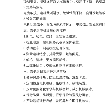
热继电器、电机保护器设定值偏小，或泵体卡阻、负载过
2.短路与漏电
电缆破损、电机受潮进水、绝缘性能下降，会引发短路或
3.设备匹配问题
电机功率偏小、泵体与电机不同心、安装偏差造成运行阻
五、液氨泵电机故障处理流程
1.断电、验电、挂牌，落实安全措施。
2.检查电源、控制回路及各项保护装置。
3.手动盘车，判断机械是否卡阻。
4.测量电机绝缘，排除受潮、短路问题。
5.解冻、清堵、更换损坏部件。
6.故障排除后，空载试机正常再带载运行。
六、液氨泵日常维护注意事项
1.做好保温伴热，防止低温结晶、冻凝卡泵。
2.定期检查电机绝缘、接线端子、接地装置。
3.及时更换老化轴承与机械密封，减少机械故障。
4.保持防爆、防泄漏、联锁保护装置灵敏可靠。
5.严禁违规强行启动，发现异常立即停机检查。