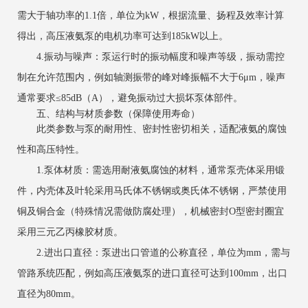
需大于轴功率的1.1倍，单位为kW，根据流量、扬程及效率计算
得出，高压液氨泵的电机功率可达到185kW以上。
4.振动与噪声：泵运行时的振动幅度和噪声等级，振动需控
制在允许范围内，例如轴测振带的峰对峰振幅不大于6μm，噪声
通常要求≤85dB（A），避免振动过大损坏泵体部件。
五、结构与材质参数（保障使用寿命）
此类参数与泵的耐用性、密封性密切相关，适配液氨的腐蚀
性和高压特性。
1.泵体材质：需选用耐液氨腐蚀的材料，通常泵壳体采用锻
件，内壳体及叶轮采用马氏体不锈钢或奥氏体不锈钢，严禁使用
铜及铜合金（特殊情况需做防腐处理），机械密封O型密封圈宜
采用三元乙丙橡胶材质。
2.进出口直径：泵进出口管道的公称直径，单位为mm，需与
管路系统匹配，例如高压液氨泵的进口直径可达到100mm，出口
直径为80mm。