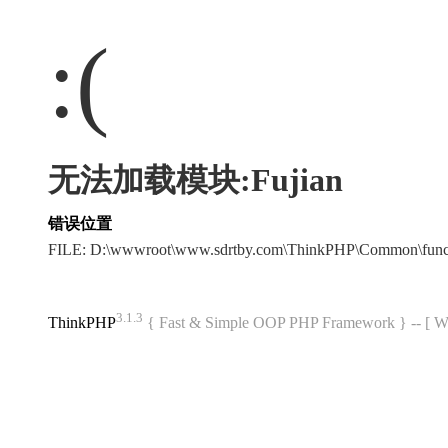
:(
无法加载模块:Fujian
错误位置
FILE: D:\wwwroot\www.sdrtby.com\ThinkPHP\Common\fun
3.1.3
ThinkPHP
{ Fast & Simple OOP PHP Framework } -- 