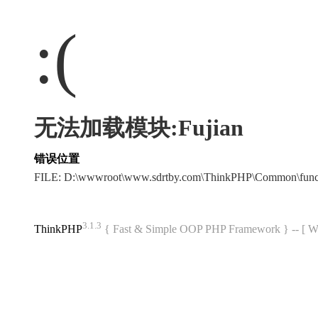
:(
无法加载模块:Fujian
错误位置
FILE: D:\wwwroot\www.sdrtby.com\ThinkPHP\Common\fun
3.1.3
ThinkPHP
{ Fast & Simple OOP PHP Framework } -- 