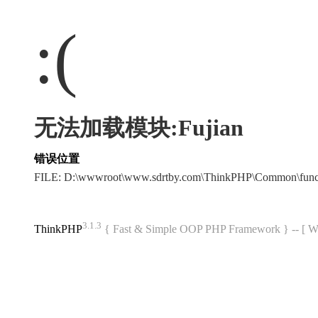
:(
无法加载模块:Fujian
错误位置
FILE: D:\wwwroot\www.sdrtby.com\ThinkPHP\Common\fun
3.1.3
ThinkPHP
{ Fast & Simple OOP PHP Framework } -- 