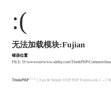
:(
无法加载模块:Fujian
错误位置
FILE: D:\wwwroot\www.sdrtby.com\ThinkPHP\Common\fun
3.1.3
ThinkPHP
{ Fast & Simple OOP PHP Framework } -- 