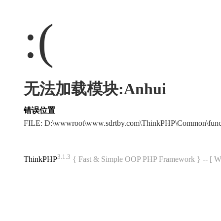
:(
无法加载模块:Anhui
错误位置
FILE: D:\wwwroot\www.sdrtby.com\ThinkPHP\Common\fun
3.1.3
ThinkPHP
{ Fast & Simple OOP PHP Framework } -- 