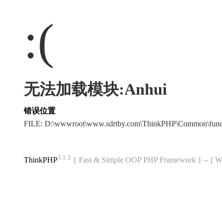
:(
无法加载模块:Anhui
错误位置
FILE: D:\wwwroot\www.sdrtby.com\ThinkPHP\Common\fun
3.1.3
ThinkPHP
{ Fast & Simple OOP PHP Framework } -- 