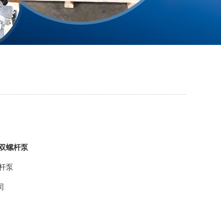
气双螺杆泵
杆泵
司