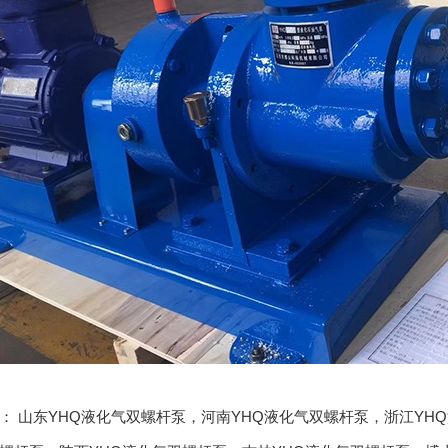
品：
山东YHQ液化气双螺杆泵
，
河南YHQ液化气双螺杆泵
，
浙江YH