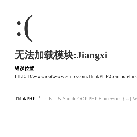
:(
无法加载模块:Jiangxi
错误位置
FILE: D:\wwwroot\www.sdrtby.com\ThinkPHP\Common\fun
3.1.3
ThinkPHP
{ Fast & Simple OOP PHP Framework } -- 