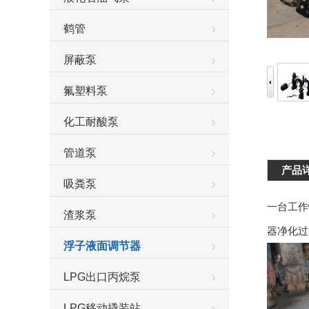
鹤管
屏蔽泵
氟塑料泵
化工耐酸泵
管道泵
产品
吸粪泵
一台工作
渣浆泵
器净化过
浮子液面调节器
LPG出口丙烷泵
LPG移动撬装站